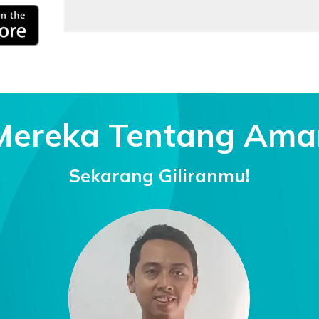
Mereka Tentang Ama
Sekarang Giliranmu!