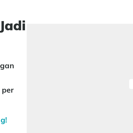
Jadi
ngan
 per
g!