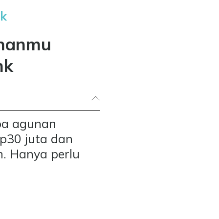
nk
inanmu
nk
pa agunan
Rp30 juta dan
n. Hanya perlu