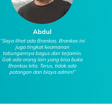
Abdul
“Saya lihat ada Brankas. Brankas ini
“Uda
juga tingkat keamanan
2022
tabungannya bagus dan terjamin.
bis
Gak ada orang lain yang bisa buka
de
Brankas kita. Terus, tidak ada
me
potongan dan biaya admin!”
s