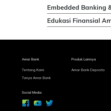
Embedded Banking &
Produk kemitraan pe
Edukasi Finansial A
pembiayaan yang me
Portal edukasi dan sa
layanan perbankan da
seputar finansial un
melalui aplikasi mitra.
inklusi keuangan di In
Selengkapnya
Selengkapnya
Amar Bank
Produk Lainnya
Tentang Kami
Amar Bank Deposito
Tanya Amar Bank
Social Media