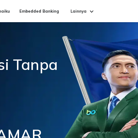
naiku
Embedded Banking
Lainnya
Karier & Kultur
Media
Pusat Bantuan
si Tanpa
nAMAR