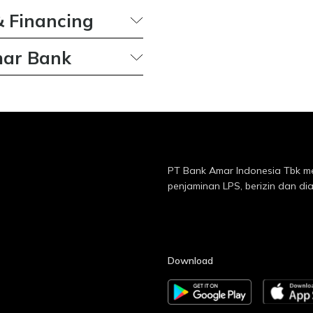
 Financing
rbankan dan
mar Bank
mungkinkan
rana informasi
pat diakses
tuk mendukung
donesia.
PT Bank Amar Indonesia Tbk m
penjaminan LPS, berizin dan di
Download