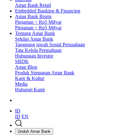
Amar Bank Retail
Embedded Banking & Financing
Amar Bank Bisnis
Pinjaman < Rp5 Milyar
Pinjaman > Rp5 Milyar
Tentang Amar Bank
Sekilas Amar Bank
Tanggung jawab Sosial Perusahaan
Tata Kelola Perusahaan
Hubungan Investor
SBDK
Amar Blog
Produk Simpanan Amar Bank
Karir & Kultur
Media
Hubungi Kami
ID
ID
EN
Unduh Amar Bank