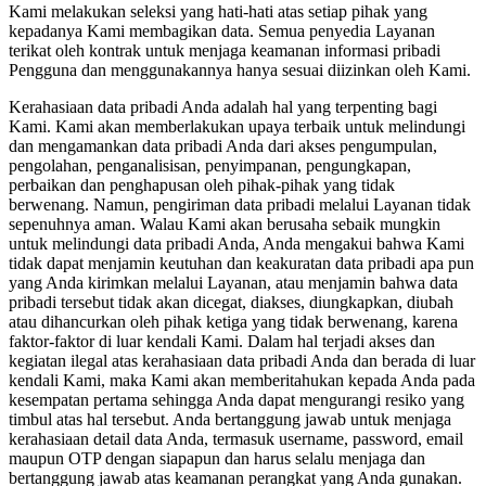
Kami melakukan seleksi yang hati-hati atas setiap pihak yang
kepadanya Kami membagikan data. Semua penyedia Layanan
terikat oleh kontrak untuk menjaga keamanan informasi pribadi
Pengguna dan menggunakannya hanya sesuai diizinkan oleh Kami.
Kerahasiaan data pribadi Anda adalah hal yang terpenting bagi
Kami. Kami akan memberlakukan upaya terbaik untuk melindungi
dan mengamankan data pribadi Anda dari akses pengumpulan,
pengolahan, penganalisisan, penyimpanan, pengungkapan,
perbaikan dan penghapusan oleh pihak-pihak yang tidak
berwenang. Namun, pengiriman data pribadi melalui Layanan tidak
sepenuhnya aman. Walau Kami akan berusaha sebaik mungkin
untuk melindungi data pribadi Anda, Anda mengakui bahwa Kami
tidak dapat menjamin keutuhan dan keakuratan data pribadi apa pun
yang Anda kirimkan melalui Layanan, atau menjamin bahwa data
pribadi tersebut tidak akan dicegat, diakses, diungkapkan, diubah
atau dihancurkan oleh pihak ketiga yang tidak berwenang, karena
faktor-faktor di luar kendali Kami. Dalam hal terjadi akses dan
kegiatan ilegal atas kerahasiaan data pribadi Anda dan berada di luar
kendali Kami, maka Kami akan memberitahukan kepada Anda pada
kesempatan pertama sehingga Anda dapat mengurangi resiko yang
timbul atas hal tersebut. Anda bertanggung jawab untuk menjaga
kerahasiaan detail data Anda, termasuk username, password, email
maupun OTP dengan siapapun dan harus selalu menjaga dan
bertanggung jawab atas keamanan perangkat yang Anda gunakan.