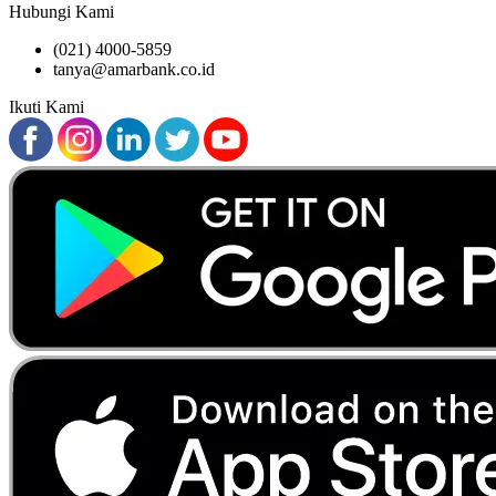
Hubungi Kami
(021) 4000-5859
tanya@amarbank.co.id
Ikuti Kami