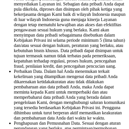
menyediakan Layanan ini. Sebagian data pribadi Anda dapat
pula dikelola, diproses dan disimpan oleh pihak ketiga yang
bekerjasama dengan Kami baik di wilayah Indonesia maupun
di luar wilayah Indonesia guna menjaga kinerja Layanan
dengan tetap mematuhi kewajiban atas akses dan efektifitas
pengawasan sesuai hukum yang berlaku. Kami akan
menyimpan data pribadi sebagaimana disebutkan dalam
Kebijakan Privasi ini selama periode minimum 5 (lima tahun)
dan/atau sesuai dengan hukum, peraturan yang berlaku, atau
kebutuhan bisnis khusus. Data pribadi dapat disimpan untuk
tujuan termasuk namun tidak terbatas pada pemeriksaan,
kepatuhan terhadap regulasi, proses hukum, pencegahan
fraud, penilaian kredit, dan pencegahan pencucian uang.
Perbaikan Data. Dalam hal Anda menemukan terkait
kekeliruan yang ditampilkan mengenai data pribadi Anda
dikarenakan ketidakakuratan atau tidak dilakukan
pembaharuan atas data pribadi Anda, maka Anda dapat
meminta kepada Kami untuk memperbaiki dan atau
memperbaharui data pribadi Anda yang berada dalam
pengelolaan Kami, dengan menghubungi saluran komunikasi
yang tersedia berdasarkan Kebijakan Privasi ini. Pengguna
dihimbau untuk turut berperan aktif memastikan keakuratan
dan pembaharuan data Anda dari waktu ke waktu.
Penghapusan dan Pemusnahan Data. Sesuai dengan aturan
perundangan yang berlaku, atas permintaan/permohonan